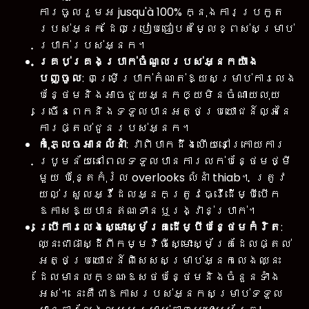
ការចូលរួមអ jusqu'à 100% ក្នុងការប្រកួត
របស់អ្នក ដែលប្រៀបធៀបតម្លៃខ្ពស់សម្រាប់
ប្រាក់របស់អ្នក។
គ្រប់គ្រងប្រាក់ចំណូលរបស់អ្នកយ៉ាង
បញ្ចូល
: ពម្រើប្រាក់កំណត់ឱ្យសម្រាប់ការលេង
បន្ថែមនិងអាចជួយអ្នកឲ្យមិនចំណាយលុយ
ច្រើនពេកនិងទទួលបានអត្ថប្រយោជន៍ល្អនៃ
ការផ្តល់ជូនរបស់អ្នក។
កុំភ្លេចអានលំនាំ
: វាពិបាកដឹងហើយនៅក្រោយការ
ប្រូមន័យនៅពេលទទួលបានការលក់បន្ថែមថ្មី
មួយ ប៉ុន្តែកុំរំល overlooks លំនាំ thiab។ ត្រូវ
យល់ស្រួលអ្វីដែលអ្នកត្រូវធ្វើដើម្បីបើក
ឱកាសឱ្យបានឥណទានឬរង្វាន់ប្រាក់។
ប្រើការលេងស្មោះស្ម័គ្រដើម្បីបន្ថែមកំរិត
:
ឈ្នះជាផាស្ដីពីកម្មវិធីស្មោះស្ម័គ្រដែលផ្តល់
អត្ថប្រយោជន៍ពិសេសសម្រាប់អ្នកលេងឈ្នះ
ដែលមានលក្ខណៈឱសថបន្ថែមនិងចំនួនទាំង
អស់។ នេះគឺជាឱកាសរបស់អ្នកសម្រាប់ទទួល