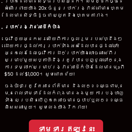
ប្រាក់ដែលមានសិទ្ធិរបស់អ្នក។ សមត្ថកិច្ចនៃ
សំណើរពាយយ៉ាង 20x ចំនួនប្រាក់រង្វាន់ នៅមានហ្គេម
ដែលមានសិទ្ធិដូចជា ស្លូតនិងហ្គេមតារាង។
ប្រាក់រង្វាន់អាថ៌កំបាំង
ធ្វើឲ្យអ្នកសរសើយពីការចូលរួមរបស់ហ្នឹងៗ
ដោយការផ្ដល់ការប្រាក់ទាំងអស់ដែលបានផ្ដល់ទៅ!
អ្នកលេងដែលធ្វើការដាក់ប្រាក់យ៉ាងហោចណាស់ពីរ
សម្រាប់មួយសប្តាហ៍នឹងត្រូវបានបញ្ជូលទៅក្នុង
ការទម្លាក់សម្រាប់រង្វាន់អាថ៌កំបាំងដែលមានមูลពី
$50 ដល់ $1,000។ សូមជោគជ័យ!
ចងចាំថាត្រូវតែអានព័ត៌មាន និងលក្ខខណ្ឌជាមុន
មុនពេលទាមទារដែលកំពុងមានឯងមួយ ការបង្ហាញ
ទាំងនេះ ប្រសិនបើពួកគេអាចមានច្បាប់ឬលក្ខខណ្ឌ
ពិសេសណាមួយ។ សូមលេងយ៉ាងរីករាយ!
ទាមទារឥឡូវនេះ