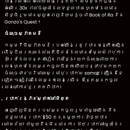
បានជ្រើសរើសដោយអចិន្រ្តៃយ៍។ សមត្ថកិច្ចនៃ
សំណើរ 30x រាល់ចំណូលដែលទទួលបាន ហ្គេមដែលមាន
សិទ្ធិរួមមានស្លូតពេញនិយមដូចជា Book of Ra និង
Gonzo's Quest។
ចំណុចស្វាគមន៍
កម្មវិធីស្វាគមន៍របស់យើងត្រូវបានបង្កើតឡើង
ដើម្បីអរគុណដល់អតិថិជនដែលមានតម្លៃសំរាប់ការ
គាំទ្រដែលបន្តជារៀងរាល់ថ្ងៃ! យកចំណុចដោយការ
លេងហ្គេមដែលអ្នកចូលចិត្ត ហើយបន្ទាប់មកយក
ចំណុចទាន់បរិមាណសម្រាប់ប្រាក់ស samozគ្រឿងដទៃ
ទៀត។ សៀវភៅដែលអ្នកលេងច្រើន ប៉ុន្តែអ្នកចូល
លេងទៅកាន់ជួរឥតពិបាក!
ប្រាក់រង្វាន់ស្នាក់នៅមិត្ត
អញ្ជើញមិត្តរបស់អ្នកចូលរួមជាមួយយើង និង
ទទួលបានប្រាក់ $50 ក្នុងមួយការនាំឲ្យបាន
ជោគជ័យ! ជាមួយនឹងមិនមានការដាក់ប្រាក់ណាមួយដែរ