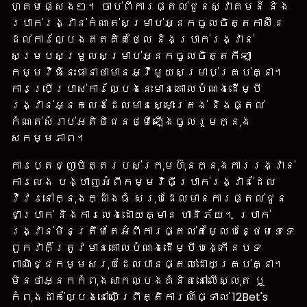
ហ្គេមផ្សេងៗ។ ចាប់ពីការផ្តល់ជូនស្វាគមន៍ និង
ប្រាក់រង្វាន់កំណត់សម្រាប់អ្នកចូលចិត្តកាស៊ីន
ដល់ការល្បែងឥតគិតថ្លៃ និងប្រាក់រង្វាន់
សម្របសម្រួលសម្រាប់អ្នកចូលចិត្តកីឡា
កម្មវិធីនេះធានាថាមានអ្វីមួយសម្រាប់គ្រប់គ្នា។
ការប្រើប្រាស់ការល្បែងនេះមានគោលបំណងដើម្បី
រង្វាន់អ្នកលេងដែលមានស្មោះត្រង់ និងផ្តល់
កំណត់សំរាប់អតិថិជនថ្មីឡើងចូលរួមក្នុង
សកម្មភាព។
ការប្តេជ្ញាចិត្តរបស់ក្រុមហ៊ុនក្នុងការរង្វាន់
ការលេង បង្ហាញអំពីកម្មវិធីប្រាក់រង្វាន់ដែល
វិវរនៅក្នុងក្ដាំងធំ សរុបដែលមានការផ្តល់ជូន
ជាប្រាក់ និងការលេងដោយគ្មាន ហានិភ័យ។ ប្រាក់
រង្វាន់មិនត្រឹមតែអំពីការផ្តល់តម្លៃបន្ថែមទេទេ
ពួកវាក៏ត្រូវមានគោលបំណងដើម្បីបង្កើនបទ
ពាណិជ្ជកម្មសរុបដែលបានផ្តល់ដោយគ្រប់គ្នា។
មិនថាអ្នកកំពុងសាកល្បងគំនិតនៅលើស្លុត ឬ
កំពុងដាក់ល្បែងនៅលើព្រឹត្តិការណ៍ផ្ទាល់ 12Bet's