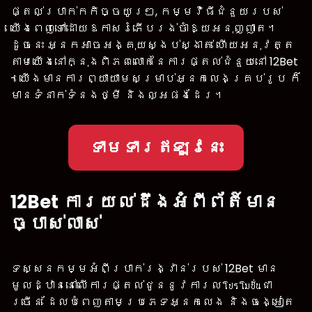
ផ្តល់ប្រាក់កកិច្ចយូរៗ, កម្មវិធីជំនួយរបស់
យើងពេញទៅដោយឱកាសរំភើបរង់ចាំឱ្យអនុញ្ញាត។
ដូចនេះ អ្នកអាចអង្គុយស្ងប់ស្ងាត់ ហើយអនុវត្ត
តាមយើងនៅក្នុងពិភពលោកនៃការផ្តល់ជំនួយនៅ 12Bet
- យើងមានការព្យាយាមសម្រាប់អ្នកលេងគ្រប់រូប ក៏
មានទំនាក់ទំនងថ្មី និងល្អផងដែរ។
ទាមទារឥឡូវនេះ
12Bet ការយល់ដឹងអំពីព័ត៍មាន
ច្បាស់លាស់
ទស្សនកម្មអំពីប្រាក់រង្វាន់របស់ 12Bet មាន
មូលដ្ឋាននៅលើការផ្តល់ជូននូវការលโปรโมชั่นជា
ច្រើន ដែលបំពេញតាមប្រភេទអ្នកលេង និងចង្អៀត