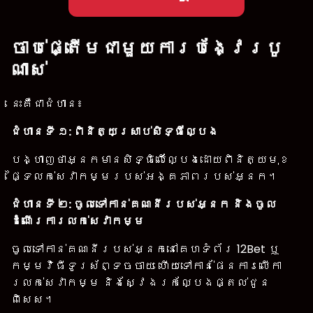
ចាប់ផ្តើមជាមួយការបង្វែរបូ
ណាស់
នេះគឺជាជំហាន៖
ជំហានទី ១: ពិនិត្យស្រាប់សិទ្ធិល្បែង
បង្ហាញថាអ្នកមានសិទ្ធិលើល្បែងដោយពិនិត្យមុខ
ផ្ទៃលក់សេវាកម្មរបស់អង្គភាពរបស់អ្នក។
ជំហានទី ២: ចូលទៅកាន់គណនីរបស់អ្នក និងចូល
ដំណើរការលក់សេវាកម្ម
ចូលទៅកាន់គណនីរបស់អ្នកនៅគេហទំព័រ 12Bet ឬ
កម្មវិធីទូរស័ព្ទចចាយ ហើយទៅកាន់ផែនការលើកា
រលក់សេវាកម្ម និងស្វែងរកល្បែងផ្តល់ជូន
ពិសេស។