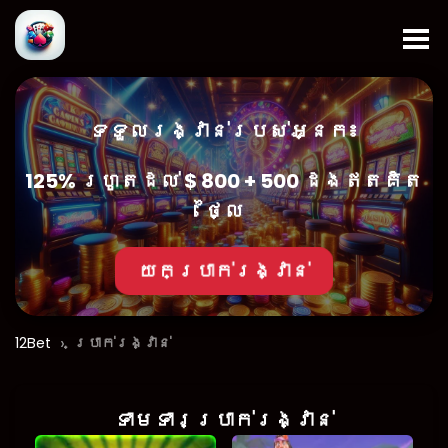
☰
ទទួលរង្វាន់របស់អ្នក៖
125% រហូតដល់ $ 800 + 500 ដងឥតគិត
ថ្លៃ
យកប្រាក់រង្វាន់
›
12Bet
ប្រាក់រង្វាន់
ទាមទារប្រាក់រង្វាន់