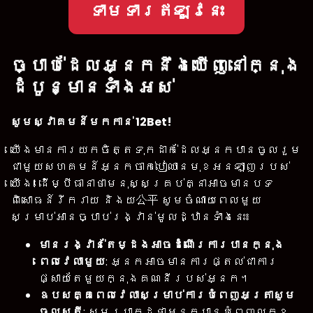
ទាមទារឥឡូវនេះ
ច្បាប់ដែលអ្នកនឹងឃើញនៅក្នុង
ដំបូន្មានទាំងអស់
សូមស្វាគមន៍មកកាន់ 12Bet!
យើងមានការយកចិត្តទុកដាក់ដែលអ្នកបានចូលរួម
ជាមួយសហគមន៍អ្នកចាក់បៀឈានមុខអនឡាញរបស់
យើង! ដើម្បីធានាថាមនុស្សគ្រប់គ្នាអាចមានបទ
ពិសោធន៍រីករាយ និងយ公平 សូមចំណាយពេលមួយ
សម្រាប់អានច្បាប់រង្វាន់មូលដ្ឋានទាំងនេះ៖
មានរង្វាន់តែម្ដងអាចដំណើរការបានក្នុង
ពេលវេលាមួយ
: អ្នកអាចមានការផ្តល់ជាការ
ផ្សាយតែមួយក្នុងគណនីរបស់អ្នក។
ឧបសគ្គ​ពេលវេលាសម្រាប់ការបំពេញអត្រាសូម
ចូលស្តី
: សូមប្រាកដថា​អ្នកបានបំពេញលក្ខ