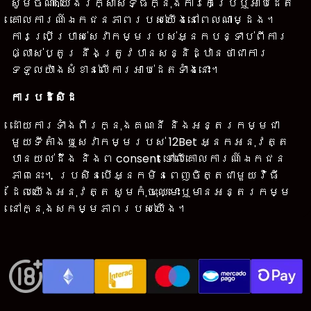
សូមចំណាំว่​យើងរក្សាសិទ្ធិក្នុងការកែប្រែឬអាប់ដេត
គោលការណ៍ឯកជនភាពរបស់យើងនៅពេលណាម្ដង។
ការប្រើប្រាស់សេវាកម្មរបស់អ្នកបន្ទាប់ពីការ
ផ្លាស់ប្តូរ នឹងត្រូវបានសន្និដ្ឋានថាជាការ
ទទួលយ៉ាងសំខាន់លើការអាប់ដេតទាំងនោះ។
ការបដិសេិដ
ដោយការទាំងពីរក្នុងគណនី និងអន្តរកម្មជា
មួយទីតាំងឬសេវាកម្មរបស់ 12Bet អ្នកអនុវត្ត
បានយល់ដឹង និងព consent ទៅលើគោលការណ៍ឯកជន
ភាពនេះ។ ប្រសិនបើអ្នកមិនពេញចិត្តជាមួយវិធី
ដែលយើងអនុវត្ត សូមកុំចុះឈ្មោះឬមានអន្តរកម្ម
នៅក្នុងសកម្មភាពរបស់យើង។