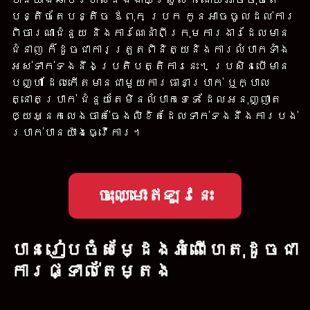
បន្តិចតែបន្តិច ឪពុក ប្រក កូនអាចចូលដល់ការ
ពិចារណាជំនួយ និងការណែនាំពីក្រុមការងារដែលមាន
ជំនាញ ក៏ដូចជាការត្រួតពិនិត្យនិងការលំបាកទាំង
អស់ទាក់ទងនឹងប្រតិបត្តិការនេះ។ ប្រសិនបើមាន
បញ្ហា ដែលកើតមានជាមួយការធានាប្រាក់ ឬក្បាល
ត្នោតប្រាក់ ជំនួយតែមិនលំបាកទេទេ ដែលអនុញ្ញាត
ឲ្យអ្នកលេងចាត់ចែងលិខិតដែលទាក់ទងនឹងការបង់
ប្រាក់បានយ៉ាងធ្វើការ។
ចុះឈ្មោះឥឡូវនេះ
បានរៀបចំសម្ដែងអំពើហេតុដូចជា
ការផ្ទាល់តែម្តង